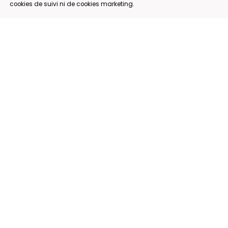
cookies de suivi ni de cookies marketing.
Rue aux Fleurs 8, 1000 Bruxelles
+32 471 10 32 96
+32 472 46 21 65