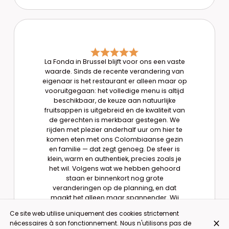
La Fonda in Brussel blijft voor ons een vaste
waarde. Sinds de recente verandering van
eigenaar is het restaurant er alleen maar op
vooruitgegaan: het volledige menu is altijd
beschikbaar, de keuze aan natuurlijke
fruitsappen is uitgebreid en de kwaliteit van
de gerechten is merkbaar gestegen. We
rijden met plezier anderhalf uur om hier te
komen eten met ons Colombiaanse gezin
en familie — dat zegt genoeg. De sfeer is
klein, warm en authentiek, precies zoals je
het wil. Volgens wat we hebben gehoord
staan er binnenkort nog grote
veranderingen op de planning, en dat
maakt het alleen maar spannender. Wij
blijven sowieso terugkomen. Doe zo verder!
Ce site web utilise uniquement des cookies strictement
Dieter Vanleenhove
nécessaires à son fonctionnement. Nous n'utilisons pas de